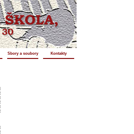
Sbory a soubory
Kontakty
č
č
č
č
č
č
č
č