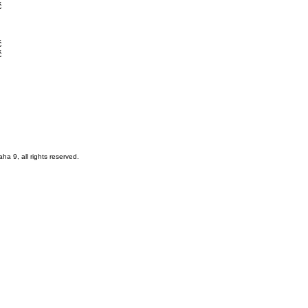
č
č
č
a 9, all rights reserved.