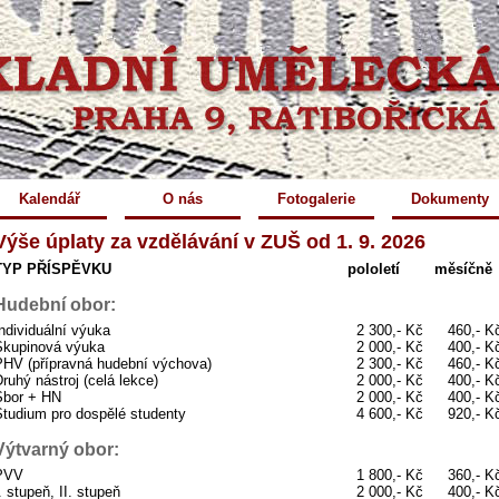
Kalendář
O nás
Fotogalerie
Dokumenty
Výše úplaty za vzdělávání v ZUŠ od 1. 9. 2026
TYP PŘÍSPĚVKU
pololetí
měsíčně
Hudební obor:
ndividuální výuka
2 300,- Kč
460,- K
Skupinová výuka
2 000,- Kč
400,- K
PHV (přípravná hudební výchova)
2 300,- Kč
460,- K
ruhý nástroj (celá lekce)
2 000,- Kč
400,- K
Sbor + HN
2 000,- Kč
400,- K
Studium pro dospělé studenty
4 600,- Kč
920,- K
Výtvarný obor:
PVV
1 800,- Kč
360,- K
. stupeň, II. stupeň
2 000,- Kč
400,- K