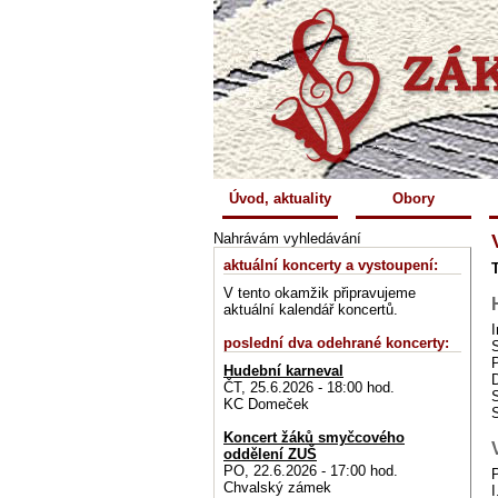
Úvod, aktuality
Obory
Nahrávám vyhledávání
aktuální koncerty a vystoupení:
V tento okamžik připravujeme
aktuální kalendář koncertů.
I
poslední dva odehrané koncerty:
Hudební karneval
D
ČT, 25.6.2026 - 18:00 hod.
KC Domeček
Koncert žáků smyčcového
oddělení ZUŠ
PO, 22.6.2026 - 17:00 hod.
Chvalský zámek
I