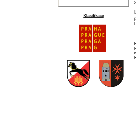
Klasifikace
I