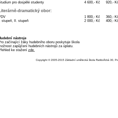
Studium pro dospělé studenty
4 600,- Kč
920,- K
Literárně-dramatický obor:
PDV
1 800,- Kč
360,- K
. stupeň, II. stupeň
2 000,- Kč
400,- K
Hudební nástroje
Pro začínající žáky hudebního oboru poskytuje škola
možnost zapůjčení hudebních nástrojů za úplatu.
Přehled ke stažení
zde.
Copyright © 2005-2015 Základní umělecká škola Ratibořická 30, Prah